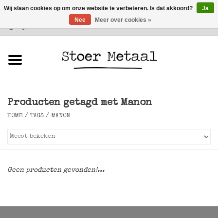
Wij slaan cookies op om onze website te verbeteren. Is dat akkoord?
Ja
Nee
Meer over cookies »
Klantenservice
0 Artikelen - €0,00
Home
Meubels
Producten getagd met Manon
Verlichting
HOME
/
TAGS
/
MANON
Accessoires
SALE
Geen producten gevonden!...