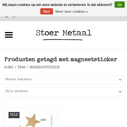
Wij slaan cookies op om onze website te verbeteren. Is dat akkoord?
Ja
Nee
Meer over cookies »
Klantenservice
0 Artikelen - €0,00
Home
Meubels
Producten getagd met magneetsticker
Verlichting
HOME
/
TAGS
/
MAGNEETSTICKER
Accessoires
SALE
SALE