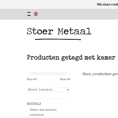
Wij slaan coo
Producten getagd met kamer
Geen producten gev
Min: €
0
Max: €
5
MEUBELS
Tafels met metalen
onderstel