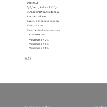
Spiegels
Spijkers, haken & clips
Tijdschriftenhouders &
kaartenrekken
Vazen, schalen & bladen
Wandrekken
Stoer Metaal accessoires
Cadeaubonnen
Cadeaubon € 10,--
Cadeaubon € 25,--
Cadeaubon € 50,--
SALE