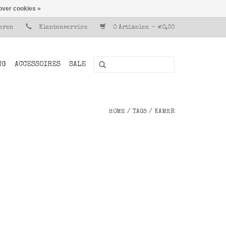
over cookies »
reren
Klantenservice
0 Artikelen - €0,00
NG
ACCESSOIRES
SALE
HOME
/
TAGS
/
KAMER