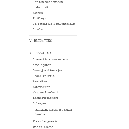
Banken met ijzeren
onderstel
Kasten
Trolleys
Bijzettafels & salontafels
Stoelen
VERLICHTING
ACCESSOIRES
Decoratie accessoires
Fotolijsten
Greepjes & haakjes
Groen in huis
Kandelaars
Kapstokken
Magneetborden &
magneetstickers
Opbergers
Blikken, kisten & bakken
Manden
Plankdragers &
wandplanken