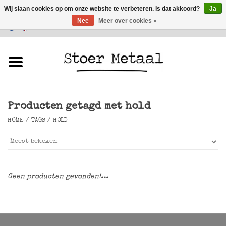
Wij slaan cookies op om onze website te verbeteren. Is dat akkoord?
Ja
Nee
Meer over cookies »
Klantenservice
0 Artikelen - €0,00
Home
Meubels
Producten getagd met hold
Verlichting
HOME
/
TAGS
/
HOLD
Accessoires
SALE
Geen producten gevonden!...