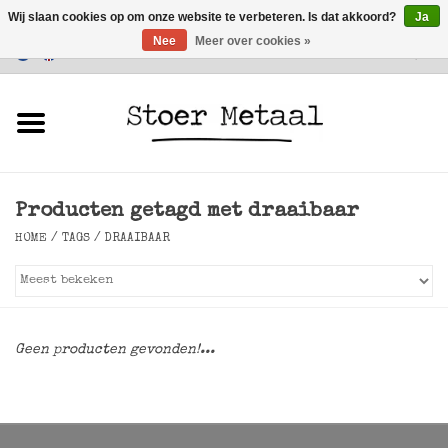
Wij slaan cookies op om onze website te verbeteren. Is dat akkoord?
Ja
Nee
Meer over cookies »
Klantenservice
0 Artikelen - €0,00
Home
Meubels
Producten getagd met draaibaar
Verlichting
HOME
/
TAGS
/
DRAAIBAAR
Accessoires
SALE
Geen producten gevonden!...