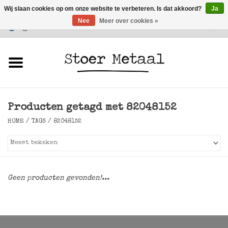
Wij slaan cookies op om onze website te verbeteren. Is dat akkoord?
Ja
Nee
Meer over cookies »
Klantenservice
0 Artikelen - €0,00
Home
Meubels
Producten getagd met 82048152
Verlichting
HOME
/
TAGS
/
82048152
Accessoires
SALE
Geen producten gevonden!...