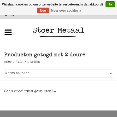
Wij slaan cookies op om onze website te verbeteren. Is dat akkoord?
Ja
Nee
Meer over cookies »
Klantenservice
0 Artikelen - €0,00
Home
Meubels
Producten getagd met 2 deurs
Verlichting
HOME
/
TAGS
/
2 DEURS
Accessoires
SALE
Geen producten gevonden!...