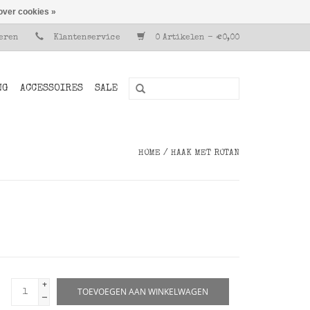
over cookies »
reren
Klantenservice
0 Artikelen - €0,00
NG
ACCESSOIRES
SALE
HOME
/
HAAK MET ROTAN
+
TOEVOEGEN AAN WINKELWAGEN
-