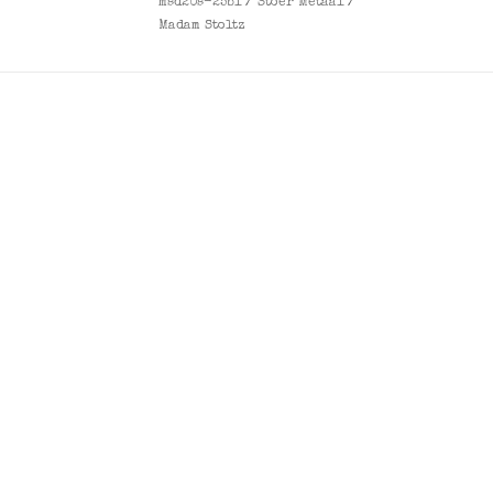
msd20s-25bl
/
Stoer Metaal
/
Madam Stoltz