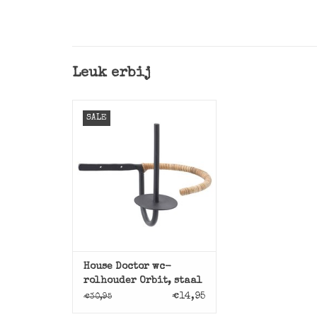
Leuk erbij
Leuke metalen wc-rolhouder
SALE
Orbit van House Doctor.
TOEVOEGEN AAN WINKELWAGEN
House Doctor wc-
rolhouder Orbit, staal
met rotan
€14,95
€30,95