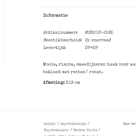
Informatie
Artikelnummer:
MSD20S-25BL
Beschikbaarheid:
Op voorraad
Levertijd:
OP=OP
Mooie, riante, smeedijzeren haak voor aa
bekleed met rattan/ rotan.
Afmeting:
H19 cm
haakje
/
kapstokhaakje
/
Aan ve
Kapstokhaken
/
Madam Stoltz
/