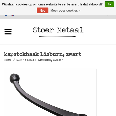
Wij slaan cookies op om onze website te verbeteren. Is dat akkoord?
Ja
Nee
Meer over cookies »
Klantenservice
0 Artikelen - €0,00
Home
Meubels
kapstokhaak Lisburn, zwart
Verlichting
HOME
/
KAPSTOKHAAK LISBURN, ZWART
Accessoires
SALE