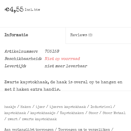
€4,55
Incl. btw
Informatie
Reviews
(0)
Artikelnummer:
70515B
Beschikbaarheid:
Niet op voorraad
Levertijd:
niet meer leverbaar
Zwarte kapstokhaak, de haak is overal op te hangen en
met 2 haken extra handig.
Afmetingen
:
haakje
/
Haken
/
ijzer
/
ijzeren kapstokhaak
/
Industrieel
/
11x2,5x8 cm (hxbxl)
kapstokhaak
/
kapstokhaakje
/
Kapstokhaken
/
Stoer
/
Stoer Metaal
/
zwart
/
zwarte kapstokhaak
Aan verlanglijst toevoegen
/
Toevoegen om te vergelijken
/