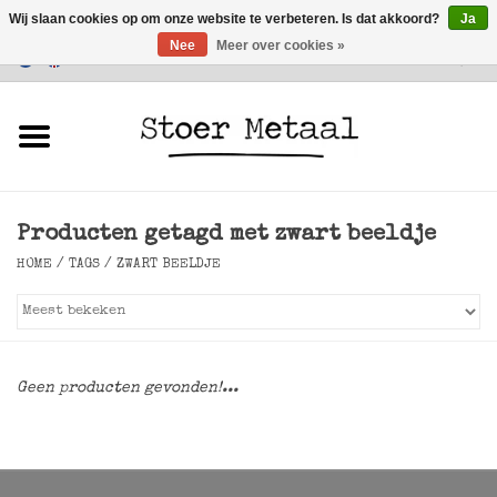
Wij slaan cookies op om onze website te verbeteren. Is dat akkoord?
Ja
Nee
Meer over cookies »
Klantenservice
0 Artikelen - €0,00
Home
Meubels
Producten getagd met zwart beeldje
Verlichting
HOME
/
TAGS
/
ZWART BEELDJE
Accessoires
SALE
Geen producten gevonden!...