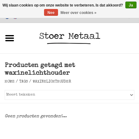
Wij slaan cookies op om onze website te verbeteren. Is dat akkoord?
Ja
Nee
Meer over cookies »
Klantenservice
0 Artikelen - €0,00
Home
Meubels
Producten getagd met
Verlichting
waxinelichthouder
HOME
/
TAGS
/
WAXINELICHTHOUDER
Accessoires
SALE
Geen producten gevonden!...