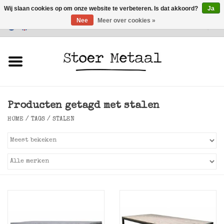
Wij slaan cookies op om onze website te verbeteren. Is dat akkoord?
Ja
Nee
Meer over cookies »
Klantenservice
0 Artikelen - €0,00
Home
Meubels
Producten getagd met stalen
Verlichting
HOME
/
TAGS
/
STALEN
Accessoires
SALE