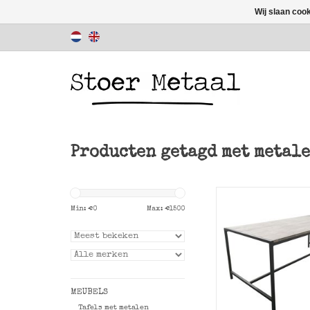
Wij slaan coo
Producten getagd met metale
Tafel Stoer46 met
onderstel van Sto
Min: €
0
Max: €
1500
TOEVOEGEN AAN WI
MEUBELS
Tafels met metalen