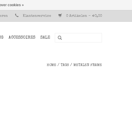
over cookies »
reren
Klantenservice
0 Artikelen - €0,00
NG
ACCESSOIRES
SALE
HOME
/
TAGS
/
METALEN FRAME