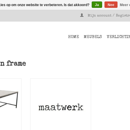
kies op om onze website te verbeteren. Is dat akkoord?
Ja
Nee
Meer 
Mijn account / Regist
HOME
MEUBELS
VERLICHTI
n frame
 metalen
maatwerk als besproken via
er Metaal
mail en tekening
NKELWAGEN
TOEVOEGEN AAN WINKELWAGEN