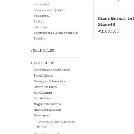
onderstel
Banken met ijzeren
onderstel
Stoer Metaal ta
Kasten
Stoer46
Trolleys
€1.050,00
Bijzettafels & salontafels
Stoelen
VERLICHTING
ACCESSOIRES
Decoratie accessoires
Fotolijsten
Greepjes & haakjes
Groen in huis
Kandelaars
Kapstokken
Magneetborden &
magneetstickers
Opbergers
Blikken, kisten & bakken
Manden