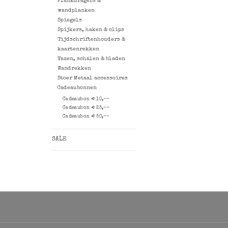
Plankdragers &
wandplanken
Spiegels
Spijkers, haken & clips
Tijdschriftenhouders &
kaartenrekken
Vazen, schalen & bladen
Wandrekken
Stoer Metaal accessoires
Cadeaubonnen
Cadeaubon € 10,--
Cadeaubon € 25,--
Cadeaubon € 50,--
SALE