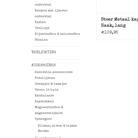
onderstel
Banken met ijzeren
onderstel
Stoer Metaal ka
Kasten
Haak, lang
Trolleys
€109,95
Bijzettafels & salontafels
Stoelen
VERLICHTING
ACCESSOIRES
Decoratie accessoires
Fotolijsten
Greepjes & haakjes
Groen in huis
Kandelaars
Kapstokken
Magneetborden &
magneetstickers
Opbergers
Blikken, kisten & bakken
Manden