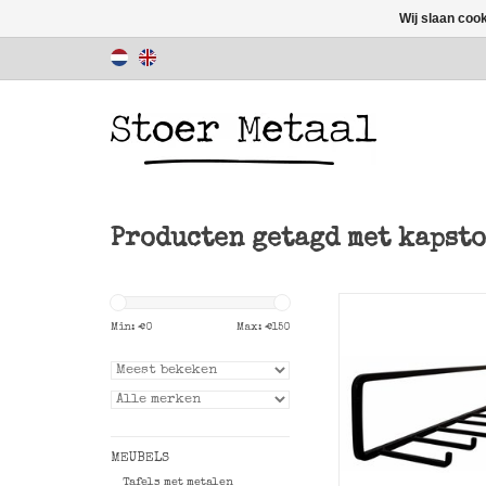
Wij slaan coo
Producten getagd met kapsto
Min: €
0
Max: €
150
Onze eigen mooie
kapstok Haak va
Metaal.
TOEVOEGEN AAN WI
MEUBELS
Tafels met metalen