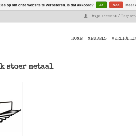
kies op om onze website te verbeteren. Is dat akkoord?
Ja
Nee
Meer 
Mijn account / Regist
HOME
MEUBELS
VERLICHTI
k stoer metaal
 metalen
n Stoer
NKELWAGEN