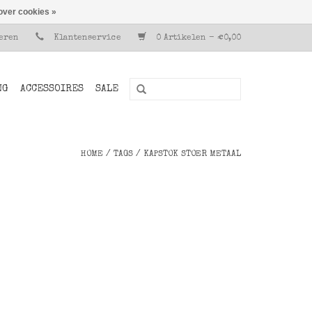
over cookies »
reren
Klantenservice
0 Artikelen - €0,00
NG
ACCESSOIRES
SALE
HOME
/
TAGS
/
KAPSTOK STOER METAAL